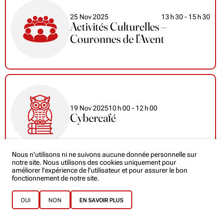
25 Nov 2025
13
h
30
- 15
h
30
Activités Culturelles –
Couronnes de l’Avent
19 Nov 2025
10
h
00
- 12
h
00
Cybercafé
Nous n'utilisons ni ne suivons aucune donnée personnelle sur
notre site. Nous utilisons des cookies uniquement pour
améliorer l'expérience de l'utilisateur et pour assurer le bon
fonctionnement de notre site.
14 Nov 2025
14
h
00
- 16
h
00
Activités culturelles – CINEMA
OUI
NON
EN SAVOIR PLUS