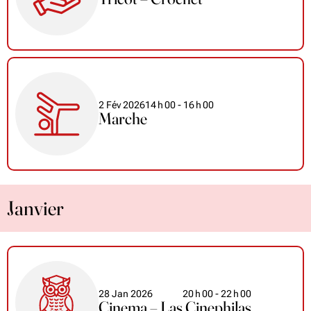
2 Fév 2026
14
h
00
- 16
h
00
Marche
Janvier
28 Jan 2026
20
h
00
- 22
h
00
Cinema – Las Cinephilas