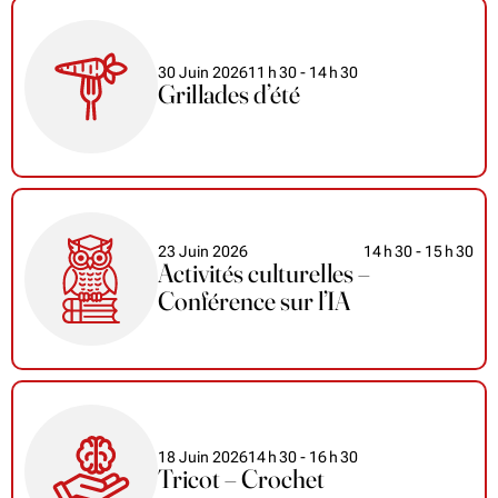
30 Juin 2026
11
h
30
- 14
h
30
Grillades d’été
23 Juin 2026
14
h
30
- 15
h
30
Activités culturelles –
Conférence sur l’IA
18 Juin 2026
14
h
30
- 16
h
30
Tricot – Crochet