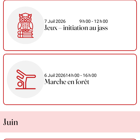
7 Juil 2026
9
h
00
- 12
h
00
Jeux – initiation au jass
6 Juil 2026
14
h
00
- 16
h
00
Marche en forêt
Juin