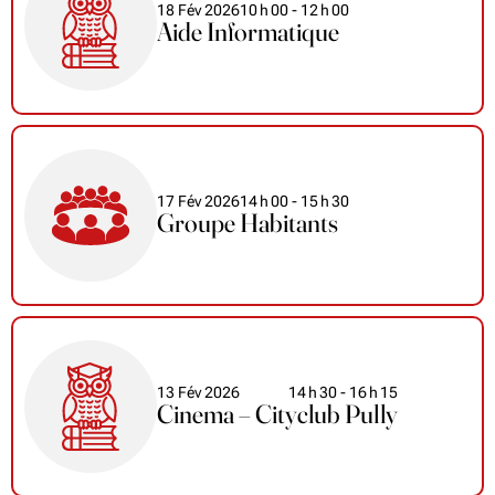
18 Fév 2026
10
h
00
- 12
h
00
Aide Informatique
17 Fév 2026
14
h
00
- 15
h
30
Groupe Habitants
13 Fév 2026
14
h
30
- 16
h
15
Cinema – Cityclub Pully