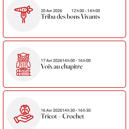
20 Avr 2026
12
h
00
- 14
h
00
Tribu des bons Vivants
17 Avr 2026
14
h
00
- 16
h
00
Voix au chapitre
16 Avr 2026
14
h
30
- 16
h
30
Tricot – Crochet