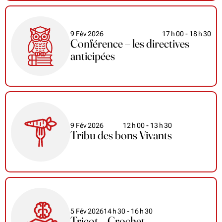
9 Fév 2026
17
h
00
- 18
h
30
Conférence – les directives
anticipées
9 Fév 2026
12
h
00
- 13
h
30
Tribu des bons Vivants
5 Fév 2026
14
h
30
- 16
h
30
Tricot – Crochet