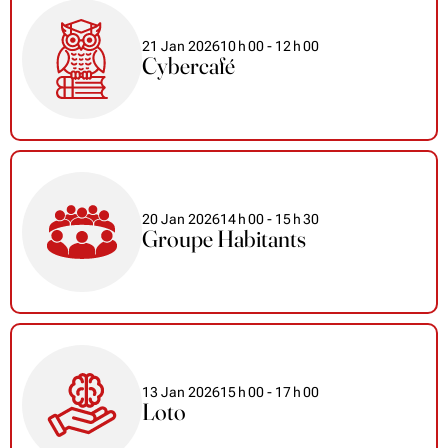
21 Jan 2026
10
h
00
- 12
h
00
Cybercafé
20 Jan 2026
14
h
00
- 15
h
30
Groupe Habitants
13 Jan 2026
15
h
00
- 17
h
00
Loto