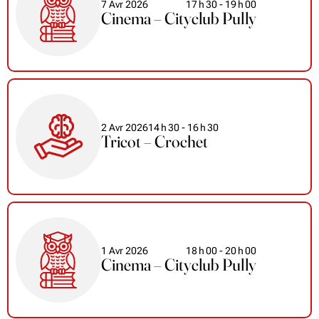
7 Avr 2026
17
h
30
- 19
h
00
Cinema – Cityclub Pully
2 Avr 2026
14
h
30
- 16
h
30
Tricot – Crochet
1 Avr 2026
18
h
00
- 20
h
00
Cinema – Cityclub Pully