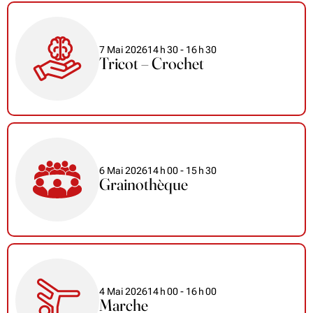
7 Mai 2026
14
h
30
- 16
h
30
Tricot – Crochet
6 Mai 2026
14
h
00
- 15
h
30
Grainothèque
4 Mai 2026
14
h
00
- 16
h
00
Marche