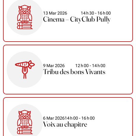
13 Mar 2026
14
h
30
- 16
h
00
Cinema – CityClub Pully
9 Mar 2026
12
h
00
- 14
h
00
Tribu des bons Vivants
6 Mar 2026
14
h
00
- 16
h
00
Voix au chapitre