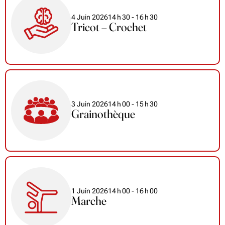
4 Juin 2026
14
h
30
- 16
h
30
Tricot – Crochet
3 Juin 2026
14
h
00
- 15
h
30
Grainothèque
1 Juin 2026
14
h
00
- 16
h
00
Marche