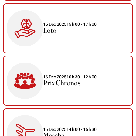
16 Déc 2025
15
h
00
- 17
h
00
Loto
16 Déc 2025
10
h
30
- 12
h
00
Prix Chronos
15 Déc 2025
14
h
00
- 16
h
30
Marche