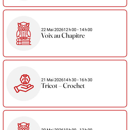
22 Mai 2026
12
h
00
- 14
h
00
Voix au Chapitre
21 Mai 2026
14
h
30
- 16
h
30
Tricot – Crochet