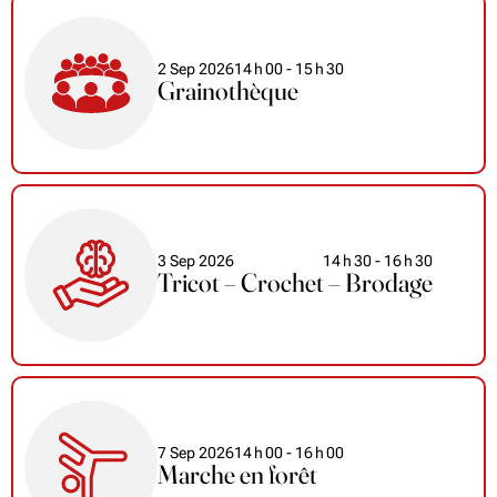
2 Sep 2026
14
h
00
- 15
h
30
Grainothèque
3 Sep 2026
14
h
30
- 16
h
30
Tricot – Crochet – Brodage
7 Sep 2026
14
h
00
- 16
h
00
Marche en forêt