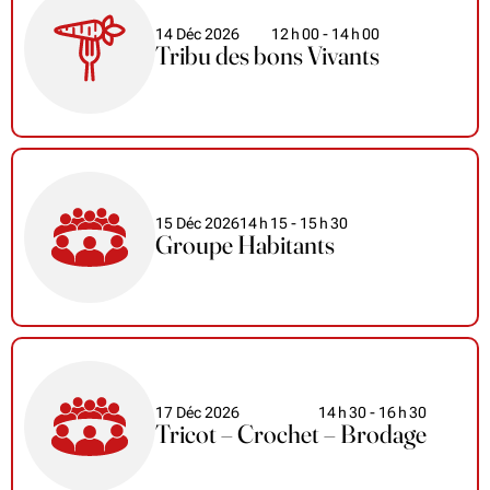
14 Déc 2026
12
h
00
- 14
h
00
Tribu des bons Vivants
15 Déc 2026
14
h
15
- 15
h
30
Groupe Habitants
17 Déc 2026
14
h
30
- 16
h
30
Tricot – Crochet – Brodage