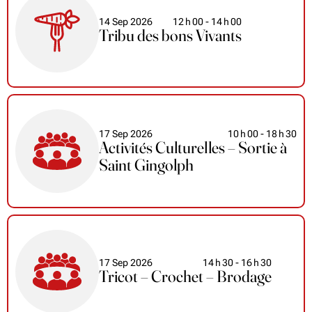
14 Sep 2026
12
h
00
- 14
h
00
Tribu des bons Vivants
17 Sep 2026
10
h
00
- 18
h
30
Activités Culturelles – Sortie à
Saint Gingolph
17 Sep 2026
14
h
30
- 16
h
30
Tricot – Crochet – Brodage