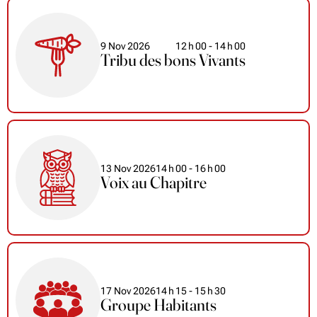
9 Nov 2026
12
h
00
- 14
h
00
Tribu des bons Vivants
13 Nov 2026
14
h
00
- 16
h
00
Voix au Chapitre
17 Nov 2026
14
h
15
- 15
h
30
Groupe Habitants