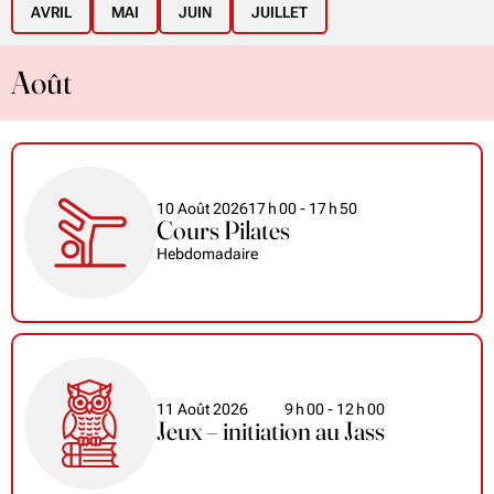
AVRIL
MAI
JUIN
JUILLET
Août
10 Août 2026
17
h
00
- 17
h
50
Cours Pilates
Hebdomadaire
11 Août 2026
9
h
00
- 12
h
00
Jeux – initiation au Jass