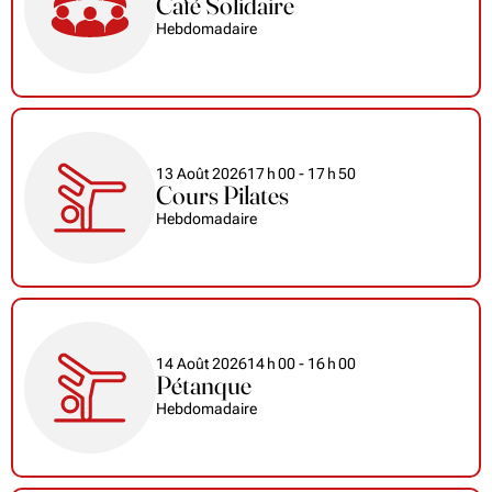
Café Solidaire
Hebdomadaire
13 Août 2026
17
h
00
- 17
h
50
Cours Pilates
Hebdomadaire
14 Août 2026
14
h
00
- 16
h
00
Pétanque
Hebdomadaire