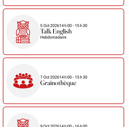
5 Oct 2026
14
h
00
- 15
h
30
Talk English
Hebdomadaire
7 Oct 2026
14
h
00
- 15
h
30
Grainothèque
9 Oct 2026
14
h
00
- 16
h
00