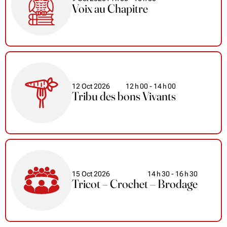
Voix au Chapitre
12 Oct 2026
12
h
00
- 14
h
00
Tribu des bons Vivants
15 Oct 2026
14
h
30
- 16
h
30
Tricot – Crochet – Brodage