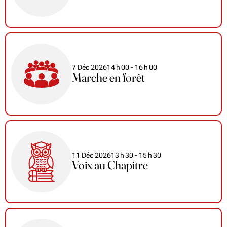
7 Déc 2026
14
h
00
- 16
h
00
Marche en forêt
11 Déc 2026
13
h
30
- 15
h
30
Voix au Chapitre