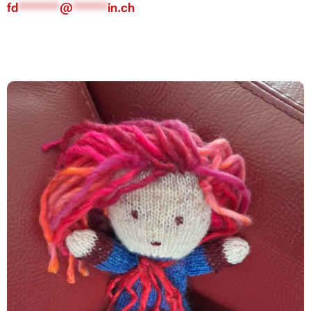
fd
******
@
*****
in.ch