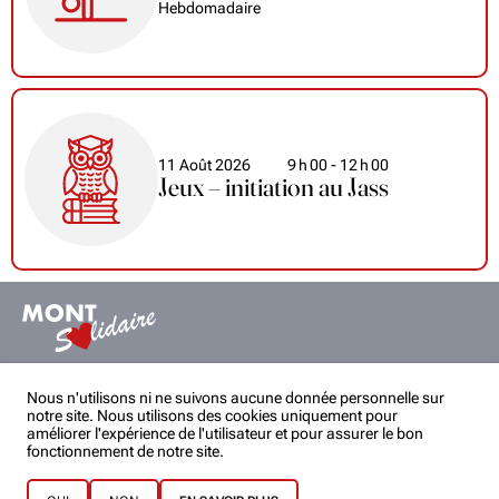
Hebdomadaire
11 Août 2026
9
h
00
- 12
h
00
Jeux – initiation au Jass
Mont solidaire
Nous n'utilisons ni ne suivons aucune donnée personnelle sur
montsolidaire@gmail.com
notre site. Nous utilisons des cookies uniquement pour
améliorer l'expérience de l'utilisateur et pour assurer le bon
Partenaires
Statuts
fonctionnement de notre site.
Politique de confidentialité
Rejoignez-nous
Structure
Événements passés