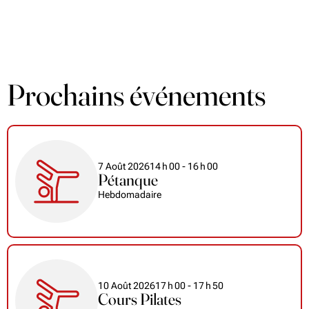
Prochains événements
7 Août 2026
14
h
00
- 16
h
00
Pétanque
Hebdomadaire
10 Août 2026
17
h
00
- 17
h
50
Cours Pilates