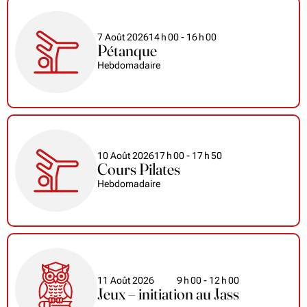
7 Août 2026
14
h
00
- 16
h
00
Pétanque
Hebdomadaire
10 Août 2026
17
h
00
- 17
h
50
Cours Pilates
Hebdomadaire
11 Août 2026
9
h
00
- 12
h
00
Jeux – initiation au Jass