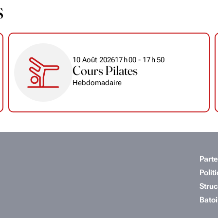
s
10 Août 2026
17
h
00
- 17
h
50
Cours Pilates
Hebdomadaire
Parte
Polit
Struc
Batoi