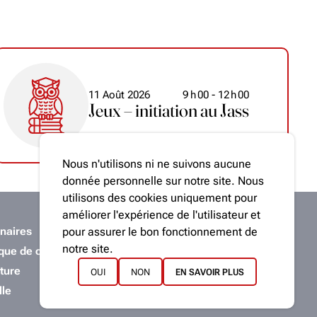
11 Août 2026
9
h
00
- 12
h
00
Jeux – initiation au Jass
Nous n'utilisons ni ne suivons aucune
donnée personnelle sur notre site. Nous
utilisons des cookies uniquement pour
améliorer l'expérience de l'utilisateur et
naires
Statuts
pour assurer le bon fonctionnement de
notre site.
ique de confidentialité
Rejoignez-nous
ture
Événements passés
OUI
NON
EN SAVOIR PLUS
lle