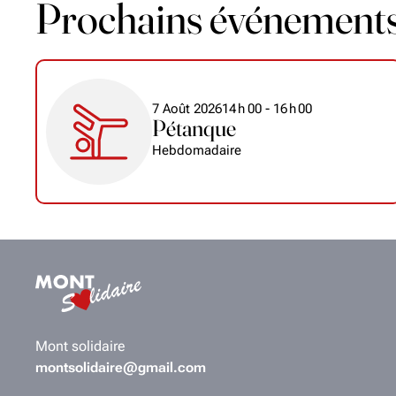
Prochains événement
7 Août 2026
14
h
00
- 16
h
00
Pétanque
Hebdomadaire
Mont solidaire
montsolidaire@gmail.com