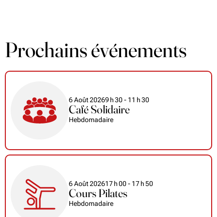
Prochains événements
6 Août 2026
9
h
30
- 11
h
30
Café Solidaire
Hebdomadaire
6 Août 2026
17
h
00
- 17
h
50
Cours Pilates
Hebdomadaire