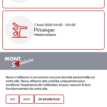
7 Août 2026
14
h
00
- 16
h
00
Pétanque
Hebdomadaire
Mont solidaire
Nous n'utilisons ni ne suivons aucune donnée personnelle sur
montsolidaire@gmail.com
notre site. Nous utilisons des cookies uniquement pour
améliorer l'expérience de l'utilisateur et pour assurer le bon
Partenaires
Statuts
fonctionnement de notre site.
Politique de confidentialité
Rejoignez-nous
Structure
Événements passés
OUI
NON
EN SAVOIR PLUS
Batoille