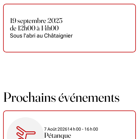
19 septembre 2025
de
12
h
00 à 14
h
00
Sous l'abri au Châtaignier
Prochains événements
7 Août 2026
14
h
00
- 16
h
00
Pétanque