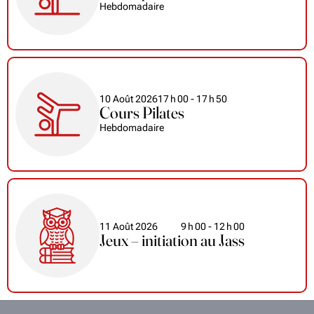
Hebdomadaire
10 Août 2026
17
h
00
- 17
h
50
Cours Pilates
Hebdomadaire
11 Août 2026
9
h
00
- 12
h
00
Jeux – initiation au Jass