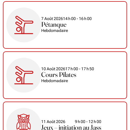
7 Août 2026
14
h
00
- 16
h
00
Pétanque
Hebdomadaire
10 Août 2026
17
h
00
- 17
h
50
Cours Pilates
Hebdomadaire
11 Août 2026
9
h
00
- 12
h
00
Jeux – initiation au Jass